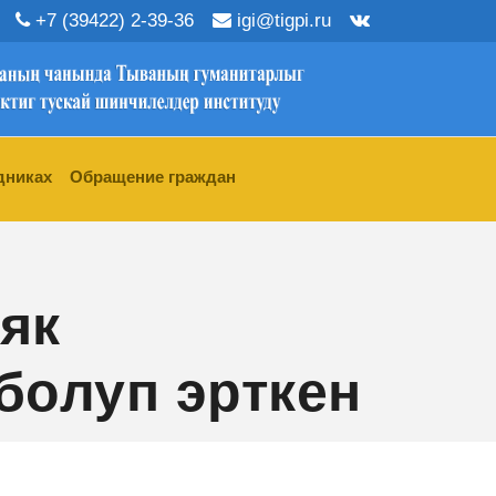
+7 (39422) 2-39-36
igi@tigpi.ru
дниках
Обращение граждан
як
болуп эрткен