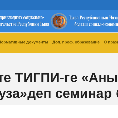
Нормативные документы
Доп. проф. образование
О праз
те ТИГПИ-ге «Аны
уза»деп семинар 