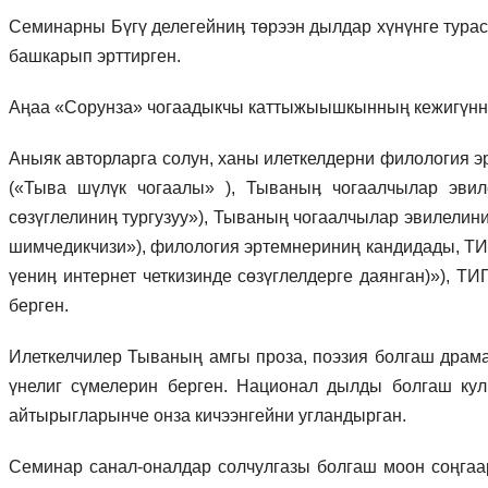
Семинарны Бүгү делегейниӊ төрээн дылдар хүнүнге тура
башкарып эрттирген.
Аңаа «Сорунза» чогаадыкчы каттыжыышкынның кежигүннер
Аныяк авторларга солун, ханы илеткелдерни филология
(«Тыва шүлүк чогаалы» ), Тываныӊ чогаалчылар эвил
сөзүглелиниӊ тургузуу»), Тываның чогаалчылар эвилели
шимчедикчизи»), филология эртемнериниң кандидады, Т
үениӊ интернет четкизинде сөзүглелдерге даянган)»), 
берген.
Илеткелчилер Тываның амгы проза, поэзия болгаш драма
үнелиг сүмелерин берген. Национал дылды болгаш кул
айтырыгларынче онза кичээнгейни угландырган.
Семинар санал-оналдар солчулгазы болгаш моон соңгаа