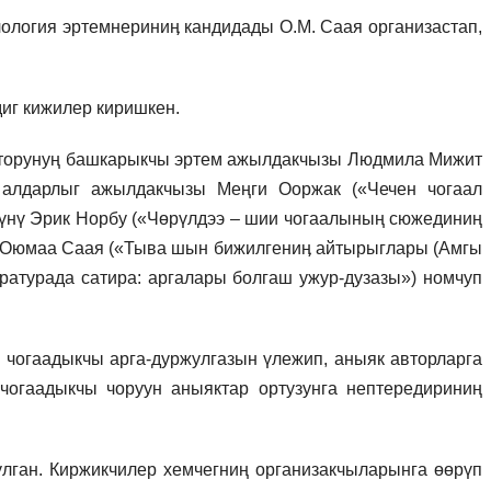
ология эртемнериниӊ кандидады О.М. Саая организастап,
иг кижилер киришкен.
екторунуң башкарыкчы эртем ажылдакчызы Людмила Мижит
ӊ алдарлыг ажылдакчызы Меңги Ооржак («Чечен чогаал
гүнү Эрик Норбу («Чөрүлдээ – шии чогаалының сюжединиң
ы Оюмаа Саая («Тыва шын бижилгениӊ айтырыглары (Амгы
ратурада сатира: аргалары болгаш ужур-дузазы») номчуп
 чогаадыкчы арга-дуржулгазын үлежип, аныяк авторларга
чогаадыкчы чоруун аныяктар ортузунга нептередириниң
лган. Киржикчилер хемчегниң организакчыларынга өөрүп