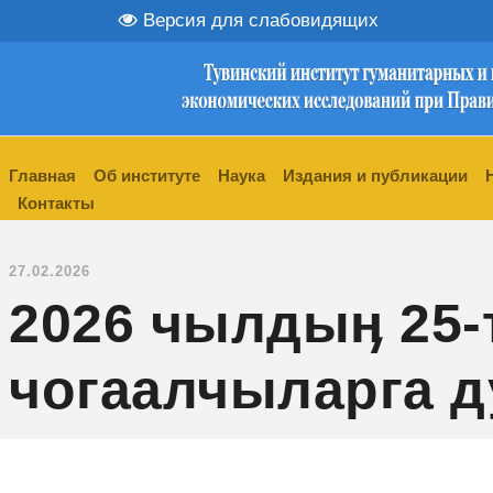
Версия для слабовидящих
Главная
Об институте
Наука
Издания и публикации
Контакты
27.02.2026
2026 чылдыӊ 25-
чогаалчыларга д