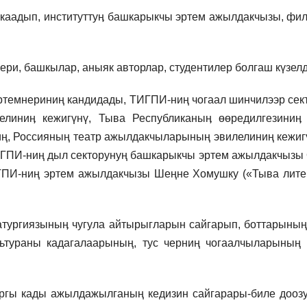
скаадып, институттуӊ башкарыкчы эртем ажылдакчызы, фил
и, башкылар, аныяк авторлар, студентилер болгаш күзелд
 эртемнериниң кандидады, ТИГПИ-ниң чогаал шинчилээр с
елиниӊ кежигүнү, Тыва Республиканыӊ өөредилгезини
ниң, Россияның театр ажылдакчыларының эвилелиниң кежи
ИГПИ-ниң дыл секторунуң башкарыкчы эртем ажылдакчыз
ТИГПИ-ниң эртем ажылдакчызы Шеңне Хомушку («Тыва лите
тургиязыныӊ чугула айтырыгларын сайгарып, боттарының
ьтураны кадагалаарының, тус черниң чогаалчыларының 
ргы кады ажылдажылганың кедизин сайгарары-биле доозу