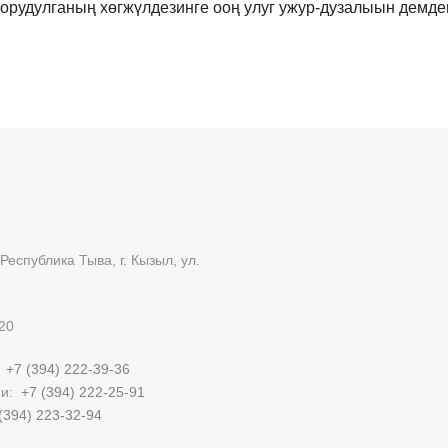
чорудулганың хөгжүлдезинге ооң улуг ужур-дузалыын демде
Республика Тыва, г. Кызыл, ул.
20
:
+7 (394) 222-39-36
ии:
+7 (394) 222-25-91
(394) 223-32-94