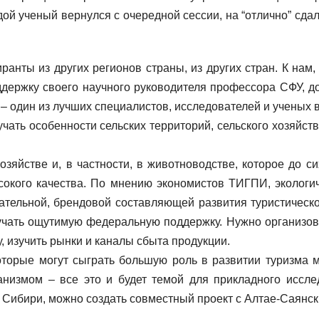
ой ученый вернулся с очередной сессии, на “отлично” сда
пиранты из других регионов страны, из других стран. К на
ддержку своего научного руководителя профессора СФУ, 
 – один из лучших специалистов, исследователей и ученых 
чать особенности сельских территорий, сельского хозяйст
зяйстве и, в частности, в животноводстве, которое до си
ысокого качества. По мнению экономистов ТИГПИ, экологич
тельной, брендовой составляющей развития туристической
лучать ощутимую федеральную поддержку. Нужно организо
, изучить рынки и каналы сбыта продукции.
оторые могут сыграть большую роль в развитии туризма 
низмом – все это и будет темой для прикладного иссле
й Сибири, можно создать совместный проект с Алтае-Саянск