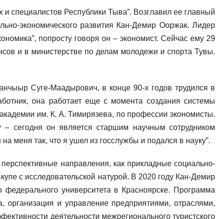
 и специалистов Республики Тыва”. Возглавил ее главный
льно-экономического развития Кан-Демир Ооржак. Лидер
номика”, попросту говоря он – экономист. Сейчас ему 29
нсов и в министерстве по делам молодежи и спорта Тувы.
Канчыыр Суге-Маадырович, в конце 90-х годов трудился в
аботник, она работает еще с момента создания системы
кадемии им. К. А. Тимирязева, по профессии экономисты.
у – сегодня он является старшим научным сотрудником
а меня так, что я ушел из госслужбы и подался в науку”.
е перспективные направления, как прикладные социально-
купе с исследовательской натурой. В 2020 году Кан-Демир
о федерального университета в Красноярске. Программа
а, организация и управление предприятиями, отраслями,
ффективности деятельности межрегионального туристского