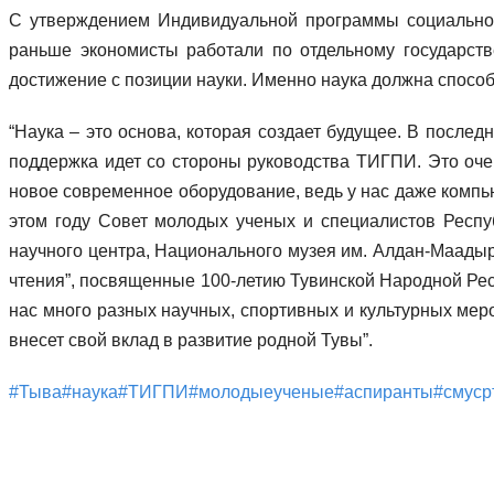
С утверждением Индивидуальной программы социально-
раньше экономисты работали по отдельному государств
достижение с позиции науки. Именно наука должна способ
“Наука – это основа, которая создает будущее. В после
поддержка идет со стороны руководства ТИГПИ. Это очен
новое современное оборудование, ведь у нас даже компью
этом году Совет молодых ученых и специалистов Респ
научного центра, Национального музея им. Алдан-Маадыр
чтения”, посвященные 100-летию Тувинской Народной Респ
нас много разных научных, спортивных и культурных меро
внесет свой вклад в развитие родной Тувы”.
#Тыва
#наука
#ТИГПИ
#молодыеученые
#аспиранты
#смуср