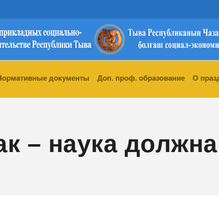
Нормативные документы
Доп. проф. образование
О праз
к – наука должна