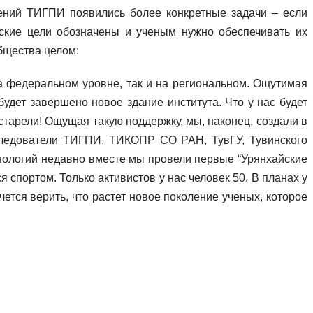
ений ТИГПИ появились более конкретные задачи – если
еские цели обозначены и ученым нужно обеспечивать их
общества целом:
на федеральном уровне, так и на региональном. Ощутимая
удет завершено новое здание института. Что у нас будет
старели! Ощущая такую поддержку, мы, наконец, создали в
следователи ТИГПИ, ТИКОПР СО РАН, ТувГУ, Тувинского
хнологий недавно вместе мы провели первые “Урянхайские
спортом. Только активистов у нас человек 50. В планах у
ется верить, что растет новое поколение ученых, которое