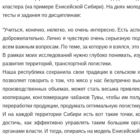
кластера (на примере Енисейской Сибири). На днях молод
тесты и задания по дисциплинам:
“Учиться, конечно, нелегко, но очень интересно. Есть ас
доброжелательно. Лично я чувствую очень серьезную по
всем важным вопросам. По теме, за которую я взялся, это
В рамках моих исследований нужно глубоко понимать, изу
развития территорий, транспортной логистики.
Наша республика сохранила свои традиции в сельском хо
позволяет говорить о том, что мясо у нас безупречно в
производственных объемах, может стать весьма привлека
кооперации, конгломерации чабанов Тувы, чтобы им по
переработки продукции, продумать оптимальную логистику
И на каждой территории Сибири есть вот такие точки, к
достичь, как эффективно управлять таким большим орга
органами власти. И тогда, опираясь на модель Енисейско