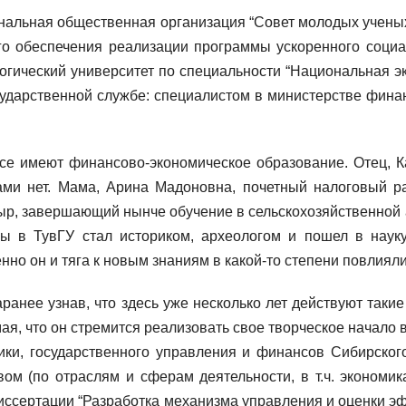
ональная общественная организация “Совет молодых ученых
о обеспечения реализации программы ускоренного социа
гический университет по специальности “Национальная эко
сударственной службе: специалистом в министерстве фина
все имеют финансово-экономическое образование. Отец, 
ами нет. Мама, Арина Мадоновна, почетный налоговый р
р, завершающий нынче обучение в сельскохозяйственной а
ы в ТувГУ стал историком, археологом и пошел в наук
о он и тяга к новым знаниям в какой-то степени повлияли н
ранее узнав, что здесь уже несколько лет действуют таки
я, что он стремится реализовать свое творческое начало в
ики, государственного управления и финансов Сибирског
ом (по отраслям и сферам деятельности, в т.ч. экономик
иссертации “Разработка механизма управления и оценки э