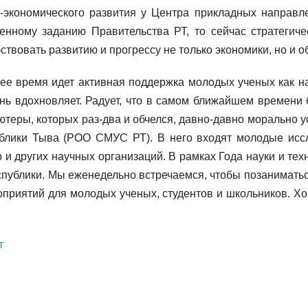
экономического развития у Центра прикладных направл
енному заданию Правительства РТ, то сейчас стратегич
ствовать развитию и прогрессу не только экономики, но и 
днее время идет активная поддержка молодых ученых как 
ь вдохновляет. Радует, что в самом ближайшем времени б
теры, которых раз-два и обчелся, давно-давно морально у
ублики Тыва (РОО СМУС РТ). В него входят молодые ис
 и других научных организаций. В рамках Года науки и те
ублики. Мы еженедельно встречаемся, чтобы позаниматься 
приятий для молодых ученых, студентов и школьников. Хоч
т