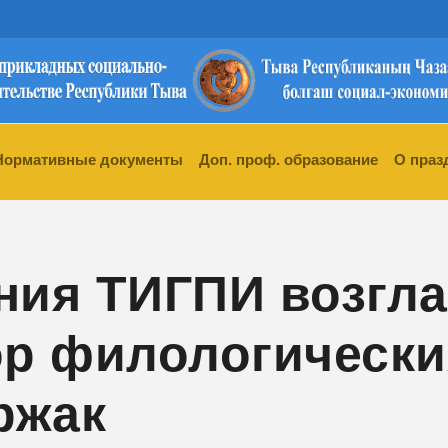
Нормативные документы
Доп. проф. образование
О праз
ния ТИГПИ возгл
ор филологически
ржак