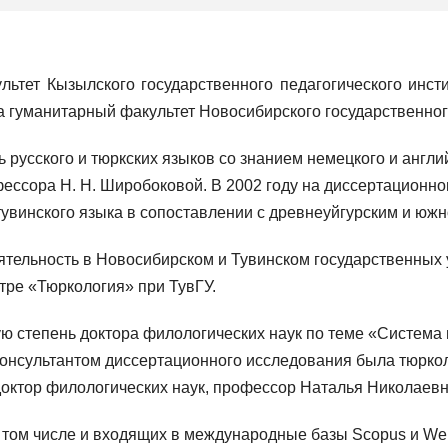
ьтет Кызылского государственного педагогического инсти
а гуманитарный факультет Новосибирского государственног
 русского и тюркских языков со знанием немецкого и англи
фессора Н. Н. Широбоковой. В 2002 году на диссертационн
увинского языка в сопоставлении с древнеуйгурским и юж
ятельность в Новосибирском и Тувинском государственных 
тре «Тюркология» при ТувГУ.
ю степень доктора филологических наук по теме «Система 
консультантом диссертационного исследования была тюрко
 доктор филологических наук, профессор Наталья Николаев
в том числе и входящих в международные базы Scopus и We