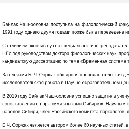
Байлак Чаш-ооловна поступила на филологический факул
1991 году, однако двумя годами позже была переведена н
С отличием окончив вуз по специальности «Преподаватель
НГУ под руководством доктора филологических наук, про
кандидатскую диссертацию по теме «Временная система т
За плечами Б. Ч. Ооржак обширная преподавательская де
исследовательская работа в Научно-образовательном цен
В 2019 году Байлак Чаш-ооловна успешно защитила учену
сопоставлении с тюркскими языками Сибири)». Научным 
народов Сибири, член Российского комитета тюркологов,
Б.Ч. Ооржак является автором более 60 научных статей, 