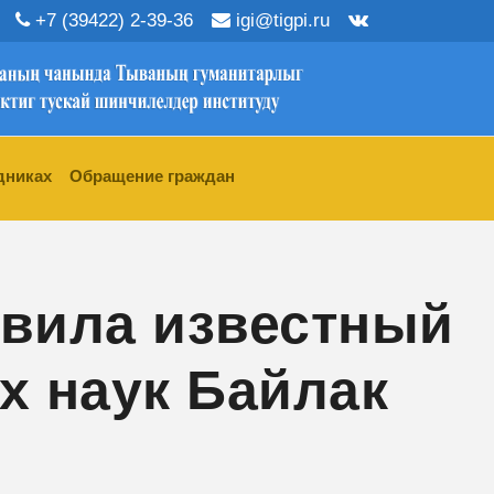
+7 (39422) 2-39-36
igi@tigpi.ru
дниках
Обращение граждан
авила известный
х наук Байлак