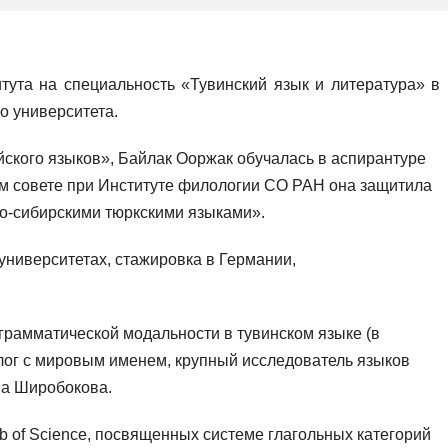
тута на специальность «Тувинский язык и литература» в
о университета.
йского языков», Байлак Ооржак обучалась в аспирантуре
ом совете при Институте филологии СО РАН она защитила
но-сибирскими тюркскими языками».
университетах, стажировка в Германии,
грамматической модальности в тувинском языке (в
лог с мировым именем, крупный исследователь языков
на Широбокова.
b of Science, посвященных системе глагольных категорий