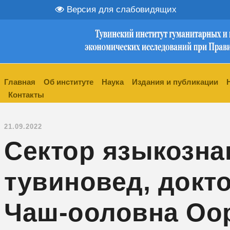
Версия для слабовидящих
Главная
Об институте
Наука
Издания и публикации
Контакты
21.09.2022
Сектор языкозна
тувиновед, докт
Чаш-ооловна Оо