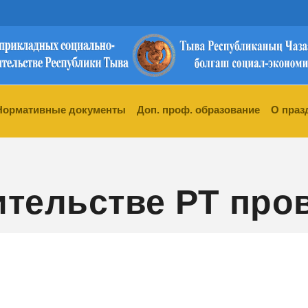
Нормативные документы
Доп. проф. образование
О праз
тельстве РТ про