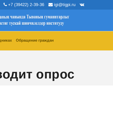
+7 (39422) 2-39-36
igi@tigpi.ru
дниках
Обращение граждан
водит опрос