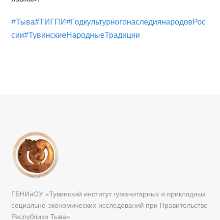
#Тыва
#ТИГПИ
#ГодкультурногонаследиянародовРос
сии
#ТувинскиеНародныеТрадиции
ГБНИиОУ «Тувинский институт гуманитарных и прикладных
социально-экономических исследований при Правительстве
Республики Тыва»