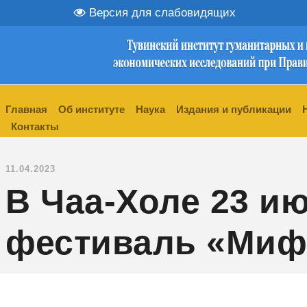
Версия для слабовидящих
Главная
Об институте
Наука
Издания и публикации
Контакты
11.04.2023
В Чаа-Холе 23 и
фестиваль «Миф