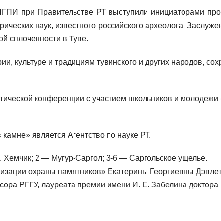
ИГПИ при Правительстве РТ выступили инициаторами пр
рических наук, известного российского археолога, Заслуж
ой сплоченности в Туве.
и, культуре и традициям тувинского и других народов, сох
тической конференции с участием школьников и молодежи 
камне» является Агентство по науке РТ.
. Хемчик; 2 — Мугур-Саргол; 3-6 — Саргольское ущелье.
низации охраны памятников» Екатерины Георгиевны Дэвлет (
сора РГГУ, лауреата премии имени И. Е. Забелина доктора 