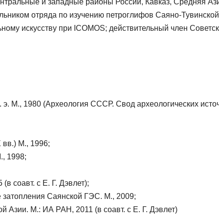
ентральные и западные районы России, Кавказ, Средняя Аз
льником отряда по изучению петроглифов Саяно-Тувинской
ьному искусству при ICOMOS; действительный член Совет
н. э. М., 1980 (Археология СССР. Свод археологических источ
в.) М., 1996;
, 1998;
в соавт. с Е. Г. Дэвлет);
 затопления Саянской ГЭС. М., 2009;
зии. М.: ИА РАН, 2011 (в соавт. с Е. Г. Дэвлет)