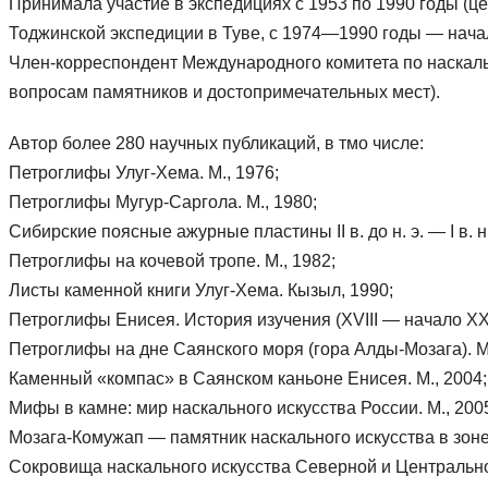
Принимала участие в экспедициях с 1953 по 1990 годы (ц
Тоджинской экспедиции в Туве, с 1974—1990 годы — нача
Член-корреспондент Международного комитета по наскал
вопросам памятников и достопримечательных мест).
Автор более 280 научных публикаций, в тмо числе:
Петроглифы Улуг-Хема. М., 1976;
Петроглифы Мугур-Саргола. М., 1980;
Сибирские поясные ажурные пластины II в. до н. э. — I в. 
Петроглифы на кочевой тропе. М., 1982;
Листы каменной книги Улуг-Хема. Кызыл, 1990;
Петроглифы Енисея. История изучения (XVIII — начало XX в
Петроглифы на дне Саянского моря (гора Алды-Мозага). М.
Каменный «компас» в Саянском каньоне Енисея. М., 2004;
Мифы в камне: мир наскального искусства России. М., 2005 (
Мозага-Комужап — памятник наскального искусства в зоне
Сокровища наскального искусства Северной и Центральной А