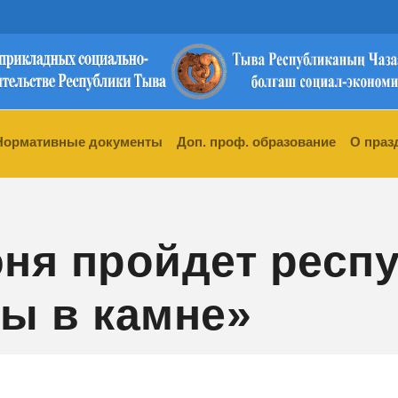
Нормативные документы
Доп. проф. образование
О праз
юня пройдет респ
ы в камне»