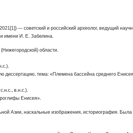
21[1]) — советский и российский археолог, ведущий научн
и имени И. Е. Забелина.
 (Нижегородской) области.
с.).
ую диссертацию, тема: «Племена бассейна среднего Енисея
.с., в.н.с.).
троглифы Енисея».
ной Азии, наскальные изображения, историография. Была