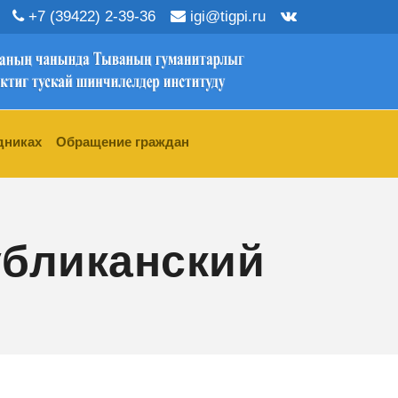
+7 (39422) 2-39-36
igi@tigpi.ru
дниках
Обращение граждан
убликанский