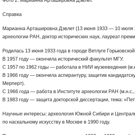
Фото 2. Марианна Арташировна Дэвлет.
Справка
Марианна Арташировна Дэвлет (13 июня 1933 — 10 июля 20
археологии РАН, доктор исторических наук, лауреат преми
Родилась 13 июня 1933 года в городе Ветлуге Горьковской
В 1957 году — окончила исторический факультет МГУ.
С 1957 по 1962 годы — работала в НИИ музееведения (м.н.
В 1966 году — окончила аспирантуру, защитив кандидатск
Мерперт).
С 1966 года — работа в Институте археологии РАН (м.н.с., с.н
В 1983 году — защита докторской диссертации, тема: «Пе
Научные интересы: археология Южной Сибири и Централь
по наскальному искусству в Москве в 1990 году.