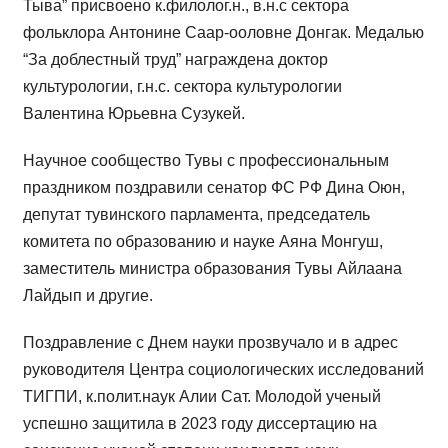
Тыва” присвоено к.филолог.н., в.н.с сектора
фольклора Антонине Саар-ооловне Донгак. Медалью
“За доблестный труд” награждена доктор
культурологии, г.н.с. сектора культурологии
Валентина Юрьевна Сузукей.
Научное сообщество Тувы с профессиональным
праздником поздравили сенатор ФС РФ Дина Оюн,
депутат тувинского парламента, председатель
комитета по образованию и науке Аяна Монгуш,
заместитель министра образования Тувы Айлаана
Лайдып и другие.
Поздравление с Днем науки прозвучало и в адрес
руководителя Центра социологических исследований
ТИГПИ, к.полит.наук Алии Сат. Молодой ученый
успешно защитила в 2023 году диссертацию на