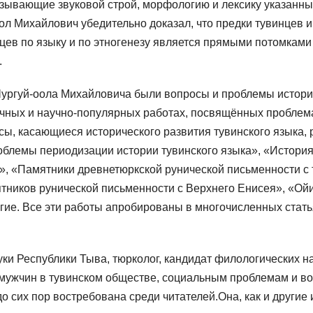
ывающие звуковой строй, морфологию и лексику указанных 
ол Михайлович убедительно доказал, что предки тувинцев и
ев по языку и по этногенезу является прямыми потомками 
.
ургуй-оола Михайловича были вопросы и проблемы истории
учных и научно-популярных работах, посвящённых проблема
осы, касающиеся исторического развития тувинского языка, 
облемы периодизации истории тувинского языка», «История
а», «Памятники древнетюркской рунической письменности с 
тников рунической письменности с Верхнего Енисея», «Ойи
гие. Все эти работы апробированы в многочисленных стать
и Республики Тыва, тюрколог, кандидат филологических на
мужчин в тувинском обществе, социальным проблемам и во
о сих пор востребована среди читателей.Она, как и другие