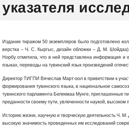
указателя иссле
Издание тиражом 50 экземпляров было подготовлено коллек
верстка – Ч. С. Кыргыс, дизайн обложки – Д. М. Шойдаа
Норбу отметила, что в ней представлена информация и о
языках, переводы на тувинский язык произведений отечес
Директор ТИГПИ Вячеслав Март-оол в приветствии к учас
формирования тувинского языка, в национальное самосозна
тувинского парламента Белекмаа Мунге, приглашенные пи
преданности своему пути, увлеченности наукой, высоком
Историю жизни, научную и творческую деятельность Ч. М.
высокую значимость проведенных им исследований совреме