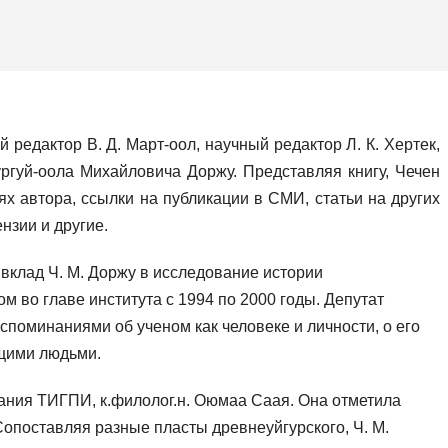
редактор В. Д. Март-оол, научный редактор Л. К. Хертек,
ургуй-оола Михайловича Доржу. Представляя книгу, Чечен
х автора, ссылки на публикации в СМИ, статьи на других
нзии и другие.
вклад Ч. М. Доржу в исследование истории
м во главе института с 1994 по 2000 годы. Депутат
поминаниями об ученом как человеке и личности, о его
ющими людьми.
знания ТИГПИ, к.филолог.н. Оюмаа Саая. Она отметила
опоставляя разные пласты древнеуйгурского, Ч. М.