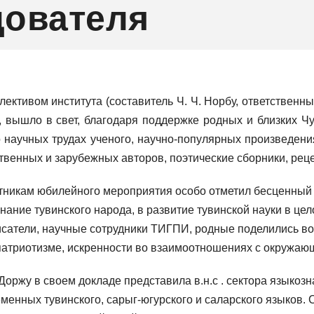
дователя
тивом института (составитель Ч. Ч. Норбу, ответственный 
), вышло в свет, благодаря поддержке родных и близких Ч
 научных трудах ученого, научно-популярных произведения
твенных и зарубежных авторов, поэтические сборники, реце
тникам юбилейного мероприятия особо отметил бесценный 
ние тувинского народа, в развитие тувинской науки в цело
сатели, научные сотрудники ТИГПИ, родные поделились вос
 патриотизме, искренности во взаимоотношениях с окружа
 Доржу в своем докладе представила в.н.с . сектора языко
нных тувинского, сарыг-югурского и саларского языков. С