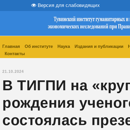
Версия для слабовидящих
Главная
Об институте
Наука
Издания и публикации
Контакты
21.10.2024
В ТИГПИ на «круг
рождения ученог
состоялась през