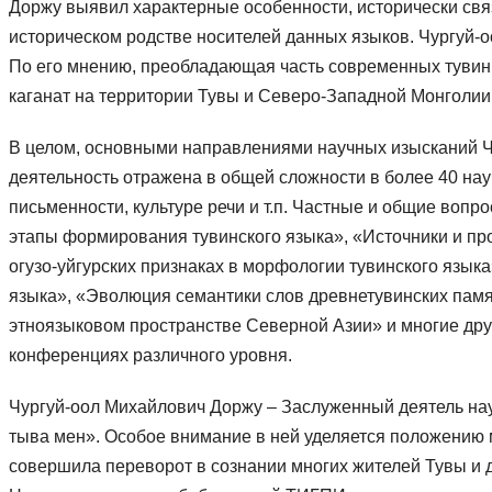
Доржу выявил характерные особенности, исторически связ
историческом родстве носителей данных языков. Чургуй-о
По его мнению, преобладающая часть современных тувинц
каганат на территории Тувы и Северо-Западной Монголии
В целом, основными направлениями научных изысканий Ч
деятельность отражена в общей сложности в более 40 на
письменности, культуре речи и т.п. Частные и общие вопр
этапы формирования тувинского языка», «Источники и пр
огузо-уйгурских признаках в морфологии тувинского язык
языка», «Эволюция семантики слов древнетувинских памя
этноязыковом пространстве Северной Азии» и многие дру
конференциях различного уровня.
Чургуй-оол Михайлович Доржу – Заслуженный деятель наук
тыва мен». Особое внимание в ней уделяется положению 
совершила переворот в сознании многих жителей Тувы и д