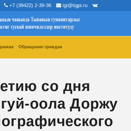
+7 (39422) 2-39-36
igi@tigpi.ru
дниках
Обращение граждан
летию со дня
ргуй-оола Доржу
иографического