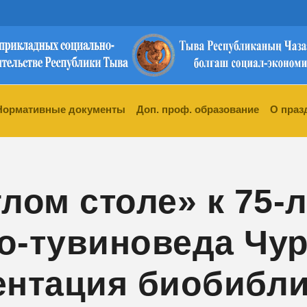
Нормативные документы
Доп. проф. образование
О праз
лом столе» к 75-
о-тувиноведа Чу
ентация биобибл