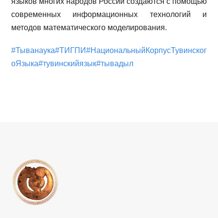
языков многих народов России создаются с помощью
современных информационных технологий и
методов математического моделирования.
#Тыванаука
#ТИГПИ
#НациональныйКорпусТувинског
оЯзыка
#тувинскийязык
#тывадыл