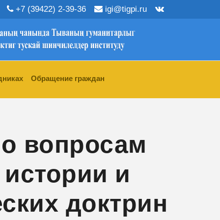
+7 (39422) 2-39-36
igi@tigpi.ru
дниках
Обращение граждан
по вопросам
истории и
ских доктрин