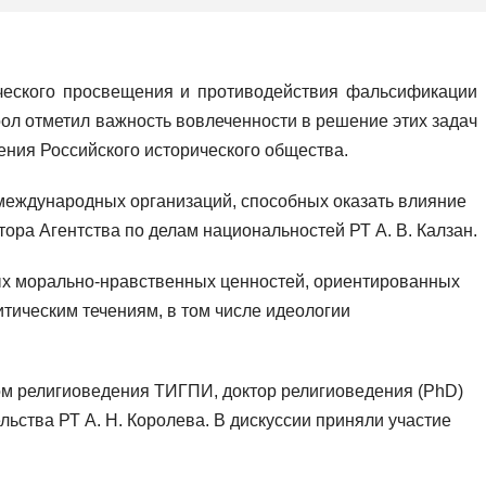
ического просвещения и противодействия фальсификации
оол отметил важность вовлеченности в решение этих задач
ения Российского исторического общества.
международных организаций, способных оказать влияние
ора Агентства по делам национальностей РТ А. В. Калзан.
ных морально-нравственных ценностей, ориентированных
тическим течениям, в том числе идеологии
ром религиоведения ТИГПИ, доктор религиоведения (PhD)
ьства РТ А. Н. Королева. В дискуссии приняли участие