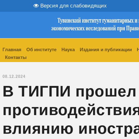
Версия для слабовидящих
Главная
Об институте
Наука
Издания и публикации
Контакты
08.12.2024
В ТИГПИ прошел 
противодействи
влиянию иностра