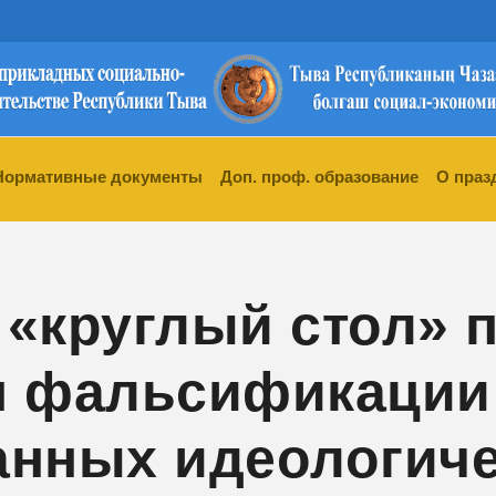
Нормативные документы
Доп. проф. образование
О праз
«круглый стол» 
я фальсификации 
нных идеологиче