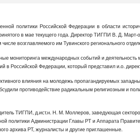
венной политики Российской Федерации в области истор
ринятого в мае текущего года. Директор ТИГПИ В. Д. Март-
м числе возглавляемого им Тувинского регионального отдел
ные мониторинга международных событий и деятельность 
 в Российской Федерации, который представил и.о. директ
труктивного влияния на молодежь пропагандируемых запад
обсудили противодействие радикальным религиозным и поли
дитель ТИГПИ, д.ист.н. Н. М. Моллеров, заведующая секто
ной политики Администрации Главы РТ и Аппарата Правител
ного архива РТ, журналисты и другие приглашенные.