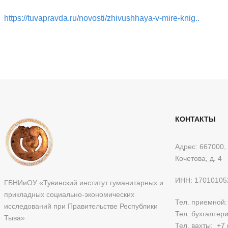
https://tuvapravda.ru/novosti/zhivushhaya-v-mire-knig..
КОНТАКТЫ
Адрес: 667000, 
Кочетова, д. 4
ИНН: 17010105
ГБНИиОУ «Тувинский институт гуманитарных и
прикладных социально-экономических
Тел. приемной
исследований при Правительстве Республики
Тел. бухгалтер
Тыва»
Тел. вахты:
+7 