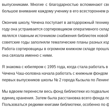
выпускниками. Многие с благодарностью вспоминают свои
большое внимание каждому ученику в его всестороннем р
Окончив школу, Чечена поступает в автодорожный техникум
году она устраивается сортировщиком оперативного склад
являлся главным источником снабжения библиотек новой л
советские годы заполняли тематические планы разных изд
Работа сортировщицы в огромном книжном складе прошла 
она связала именно с ними.
Я знакома с юбиляром с 1995 года, когда стала работать
Чечена Чаш-ооловна начала работать с книжным фондом 
первых выпускников школы № 2 города Кызыла по Ленингр
Мы вдвоем перенесли весь фонд библиотеки из подвально
единиц хранения. Затем была расстановка всего фонда по
Пользоваться редкими книгами библиотеки, особенно по ф