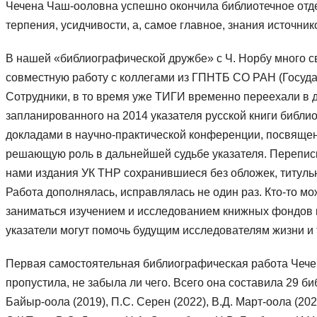
Чечена Чаш-ооловна успешно окончила библиотечное отд
терпения, усидчивости, а, самое главное, знания источник
В нашей «библиографической дружбе» с Ч. Норбу много с
совместную работу с коллегами из ГПНТБ СО РАН (Государ
Сотрудники, в то время уже ТИГИ временно переехали в др
запланированного на 2014 указателя русской книги библио
докладами в научно-практической конференции, посвяще
решающую роль в дальнейшей судьбе указателя. Переписка
нами издания УК ТНР сохранившиеся без обложек, титульны
Работа дополнялась, исправлялась не один раз. Кто-то мо
заниматься изучением и исследованием книжных фондов к
указатели могут помочь будущим исследователям жизни и т
Первая самостоятельная библиографическая работа Чечен
пропустила, не забыла ли чего. Всего она составила 29 
Байыр-оола (2019), П.С. Серен (2022), В.Д. Март-оола (20