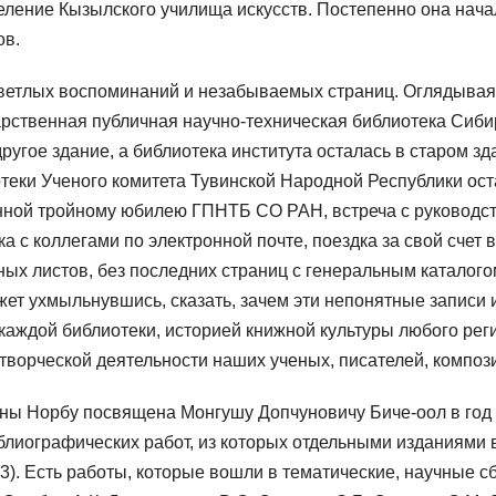
еление Кызылского училища искусств. Постепенно она нач
ов.
ветлых воспоминаний и незабываемых страниц. Оглядываяс
ственная публичная научно-техническая библиотека Сибирс
угое здание, а библиотека института осталась в старом зд
теки Ученого комитета Тувинской Народной Республики оста
нной тройному юбилею ГПНТБ СО РАН, встреча с руководст
 с коллегами по электронной почте, поездка за свой счет 
х листов, без последних страниц с генеральным каталогом 
жет ухмыльнувшись, сказать, зачем эти непонятные записи и
аждой библиотеки, историей книжной культуры любого рег
ворческой деятельности наших ученых, писателей, композит
ы Норбу посвящена Монгушу Допчуновичу Биче-оол в год е
библиографических работ, из которых отдельными изданиями
23). Есть работы, которые вошли в тематические, научные с