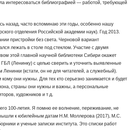
ала интересоваться библиографией — работой, требующей
ь назад, часто вспоминаю эти годы, особенно нашу
кого отделения Российской академии наук). Год 2013.
ании пристройки без света. Черновой вариант
лся лежать в столе под стеклом. Участие с двумя
вом этой главной научной библиотеки Сибири окажет
в ГБЛ (Ленинку) с целью сверить и уточнить выявленные
Ленинки (кстати, он не для читателей, а служебный).
 кому они нужны. Для тех кто серьезно занимается и будет
иона, страны они нужны и важны, а персональные
оров, художников и т д.
го 100-летия. Я помню ее волнение, переживание, не
 вышли к юбилейным датам Н.М. Моллерова (2017), М.С.
борники и ученые записки института. Это списки работ