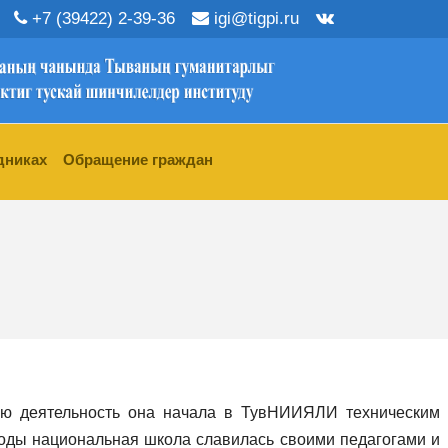
+7 (39422) 2-39-36
igi@tigpi.ru
дниках
Обращение граждан
вую деятельность она начала в ТувНИИЯЛИ техническим
 годы национальная школа славилась своими педагогами и