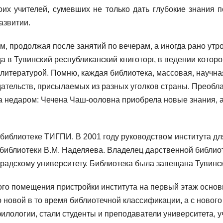
х учителей, сумевших не только дать глубокие знания п
азвитии.
, продолжая после занятий по вечерам, а иногда рано утро
а в Тувинский республиканский книготорг, в ведении котор
итературой. Помню, каждая библиотека, массовая, научная,
ательств, присылаемых из разных уголков страны. Преобл
недаром: Чечена Чаш-ооловна приобрела новые знания, а 
 в библиотеке ТИГПИ. В 2001 году руководством института 
библиотеки В.М. Наделяева. Владелец дарственной библио
адскому университету. Библиотека была завещана Тувинско
го помещения пристройки института на первый этаж основ
 новой в то время библиотечной классификации, а с нового
илологии, стали студенты и преподаватели университета, 