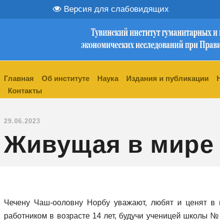
Версия для слабовидящих
Главная
Об институте
Наука
Издания и публикации
Контакты
29.06.2023
Живущая в мире 
Чечену Чаш-ооловну Норбу уважают, любят и ценят в 
работником в возрасте 14 лет, будучи ученицей школы №