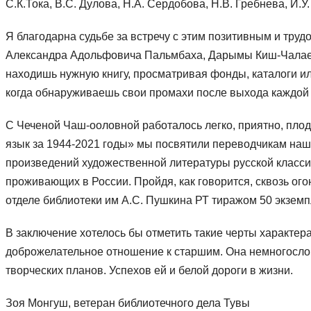
С.К.Тока, В.С. Дулова, Н.А. Сердобова, Н.В. Гребнева, И.У.
Я благодарна судьбе за встречу с этим позитивным и тр
Александра Адольфовича Пальмбаха, Дарымы Киш-Чалаев
находишь нужную книгу, просматривая фонды, каталоги или
когда обнаруживаешь свои промахи после выхода каждой
С Чеченой Чаш-ооловной работалось легко, приятно, пло
язык за 1944-2021 годы» мы посвятили переводчикам наше
произведений художественной литературы русской классич
проживающих в России. Пройдя, как говорится, сквозь ог
отделе библиотеки им А.С. Пушкина РТ тиражом 50 экземп
В заключение хотелось бы отметить такие черты характера 
доброжелательное отношение к старшим. Она немногословн
творческих планов. Успехов ей и белой дороги в жизни.
Зоя Монгуш, ветеран библиотечного дела Тувы