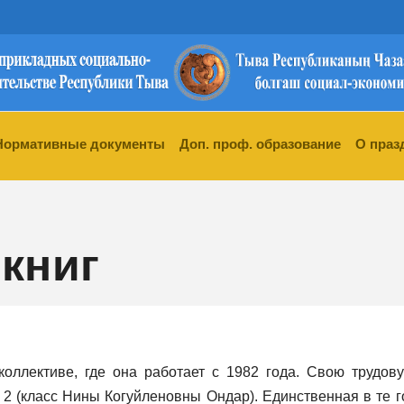
Нормативные документы
Доп. проф. образование
О праз
книг
коллективе, где она работает с 1982 года. Свою трудо
 2 (класс Нины Когуйленовны Ондар). Единственная в те