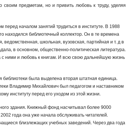
о своим предметам, но и привить любовь к труду, уделяя
м перед началом занятий трудиться в институте. В 1988
ого находился библиотечный коллектор. Он в те времена
 ведомственная, школьная, вузовская, партийная и т. д в
адала, в основном, общественно-политическая литература.
с ними и любовь к книгам. И всю свою дальнейшую жизнь
для библиотеки была выделена вторая штатная единица.
теки Владимир Михайлович был педагогом и наставником
му институту перед его уходом из этой жизни.
ного здания. Книжный фонд насчитывал более 9000
 2002 года она уже начала обслуживать читателей.
учащиеся близлежащих учебных заведений. Через два года