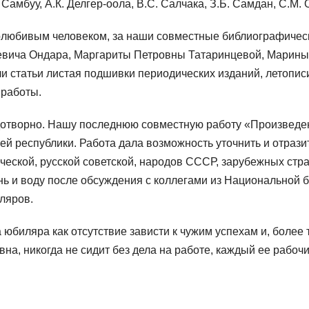
 Самбуу, А.К. Делгер-оола, В.С. Салчака, З.Б. Самдан, С.М. 
удолюбивым человеком, за наши совместные библиографиче
ича Ондара, Маргариты Петровны Татаринцевой, Марины В
 статьи листая подшивки периодических изданий, летописи
 работы.
дотворно. Нашу последнюю совместную работу «Произведе
й республики. Работа дала возможность уточнить и отразит
еской, русской советской, народов СССР, зарубежных стра
онь и воду после обсуждения с коллегами из Национальной
ляров.
юбиляра как отсутствие зависти к чужим успехам и, более т
а, никогда не сидит без дела на работе, каждый ее рабочи