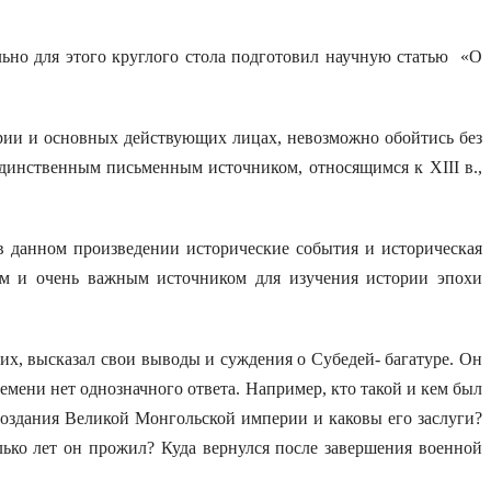
о для этого круглого стола подготовил научную статью «О
ии и основных действующих лицах, невозможно обойтись без
динственным письменным источником, относящимся к XIII в.,
 данном произведении исторические события и историческая
ым и очень важным источником для изучения истории эпохи
х, высказал свои выводы и суждения о Субедей- багатуре. Он
емени нет однозначного ответа. Например, кто такой и кем был
 создания Великой Монгольской империи и каковы его заслуги?
лько лет он прожил? Куда вернулся после завершения военной