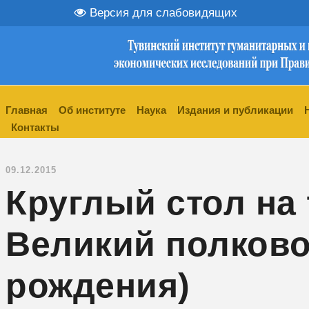
Версия для слабовидящих
Главная
Об институте
Наука
Издания и публикации
Контакты
09.12.2015
Круглый стол на
Великий полково
рождения)