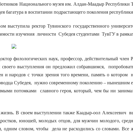
аботников Национального музея им. Алдан-Маадыр Республики Т
дея багатура в воспитании подрастающего поколения республики
м выступила ректор Тувинского государственного университ
димости изучения личности Субедея студентами ТувГУ в рамка
тор филологических наук, профессор, действительный член Р
своего выступления он предложил собравшимся, попробовать 
н и народов с точки зрения того времени, память о котором н
лководца Субедея, нужно современному поколению – нынешним е
рямыми потомками славного героя, который, чем бы ни занимал
знь. В своем выступлении также Каадыр-оол Алексеевич выс
дростков, юношей, молодых отцов, для мужчин молодого, сред
 одним словом, чтобы дела не расходились со словами. Все ж