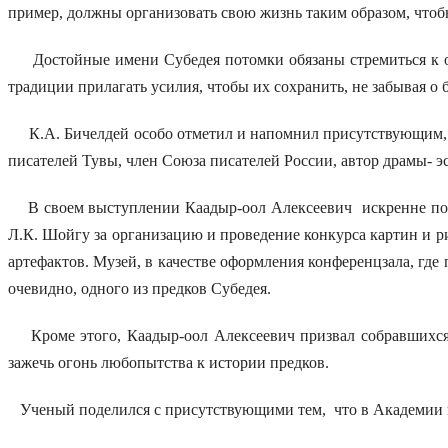
пример, должны организовать свою жизнь таким образом, чтобы
Достойные имени Субедея потомки обязаны стремиться к обр
традиции прилагать усилия, чтобы их сохранить, не забывая 
К.А. Бичелдей особо отметил и напомнил присутствующим, ч
писателей Тувы, член Союза писателей России, автор драмы- 
В своем выступлении Каадыр-оол Алексеевич искренне побл
Л.К. Шойгу за организацию и проведение конкурса картин и 
артефактов. Музей, в качестве оформления конференцзала, гд
очевидно, одного из предков Субедея.
Кроме этого, Каадыр-оол Алексеевич призвал собравшихся,
зажечь огонь любопытства к истории предков.
Ученый поделился с присутствующими тем, что в Академии н