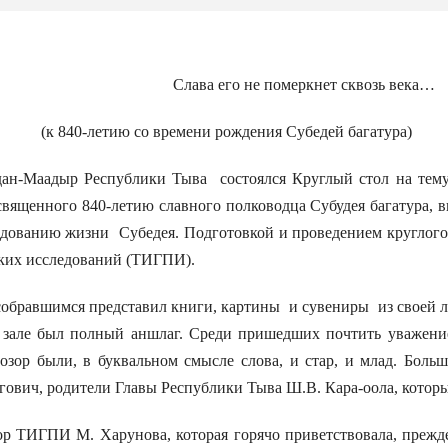
Слава его не померкнет сквозь века…
(к 840-летию со времени рождения Субедей багатура)
ан-Маадыр Республики Тыва состоялся Круглый стол на тему
священного 840-летию славного полководца Субудея багатура,
едованию жизни Субедея. Подготовкой и проведением круглого
ских исследований (ТИГПИ).
собравшимся представил книги, картины и сувениры из своей 
В зале был полный аншлаг. Среди пришедших почтить уважени
озор были, в буквальном смысле слова, и стар, и млад. Больш
ович, родители Главы Республики Тыва Ш.В. Кара-оола, котор
 ТИГПИ М. Харунова, которая горячо приветствовала, прежде в