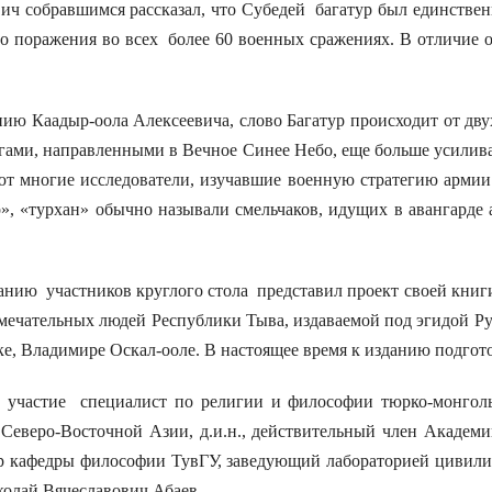
ич собравшимся рассказал, что Субедей багатур был единстве
ого поражения во всех более 60 военных сражениях. В отличие 
ю Каадыр-оола Алексеевича, слово Багатур происходит от двух
ами, направленными в Вечное Синее Небо, еще больше усиливает
ают многие исследователи, изучавшие военную стратегию армии
р», «турхан» обычно называли смельчаков, идущих в авангард
ию участников круглого стола представил проект своей кни
амечательных людей Республики Тыва, издаваемой под эгидой Ру
, Владимире Оскал-ооле. В настоящее время к изданию подготов
частие специалист по религии и философии тюрко-монгольс
 Северо-Восточной Азии, д.и.н., действительный член Акаде
ор кафедры философии ТувГУ, заведующий лабораторией цивил
колай Вячеславович Абаев.