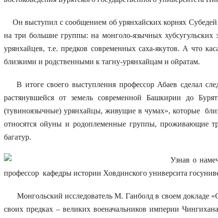
Он выступил с сообщением об урянхайских корнях Субедей б
на три большие группы: на монголо-язычных хубсугульских э
урянхайцев, т.е. предков современных саха-якутов. А что к
близкими и родственными к тагну-урянхайцам и ойратам.
В итоге своего выступления профессор Абаев сделал следу
растянувшейся от земель современной Башкирии до Бурят
(тувиноязычные) урянхайцы, живущие в чумах», которые бли
относятся ойуны и родоплеменные группы, проживающие тр
багатур.
Узнав о намечавш
профессор кафедры истории Ховдинского университа госуниве
Монгольский исследователь М. Ганболд в своем докладе «Суб
своих предках – великих военачальников империи Чингихана