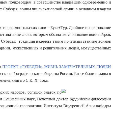
нным полководцем в совершенстве владевшим одновременно и
от Субедея, воины чингисхановской армии в основном владели
 тюрко-монгольских слов – Буга+Тур. Двойное использование
 значение слова, которым обозначается название воина Героя,
 Субедея, традиция наделять таким почетным званием воинов
е армии, мужественных и решительных людей, могущественных
ги
ПРОЕКТ «СУБЕДЕЙ». ЖИЗНЬ ЗАМЕЧАТЕЛЬНЫХ ЛЮДЕЙ
сского Географического общества России. Ранее были изданы в
лена книга о С.К.-Х. Тока.
ких народов, большой знаток по
мии Социальных наук, Почетный доктор буддийской философии
изационной геополитики Института Внутренней Азии кафедры