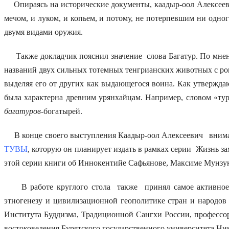
Опираясь на исторические документы, каадыр-оол Алексеев
мечом, и луком, и копьем, и потому, не потерпевшим ни одн
двумя видами оружия.
Также докладчик пояснил значение слова Багатур. По мнени
названий двух сильных тотемных тенгрианских животных с рог
выделяя его от других как выдающегося воина. Как утвержд
была характерна древним урянхайцам. Например, словом «ту
багатуров-
богатырей.
В конце своего выступления Каадыр-оол Алексеевич вниман
ТУВЫ
, которую он планирует издать в рамках серии Жизнь з
этой серии книги об Иннокентийе Сафьянове, Максиме Мунзуке
В работе круглого стола также принял самое активное у
этногенезу и цивилизационной геополитике стран и народов
Института Буддизма, Традиционной Сангхи России, професс
востоковедения Бурятского государственного университета Ни