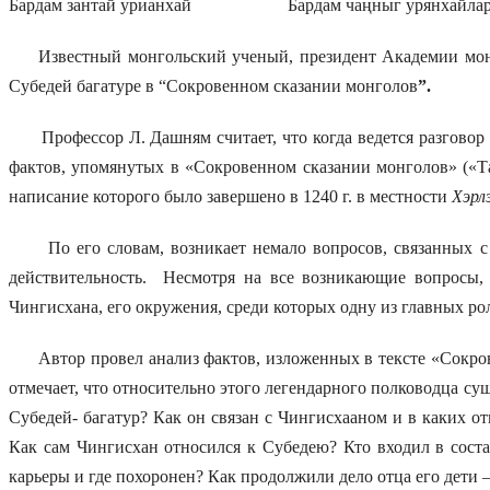
Бардам зантай урианхай Бардам чаңныг урянхайлар
Известный монгольский ученый, президент Академии монго
Субедей багатуре в “Сокровенном сказании монголов
”.
Профессор Л. Дашням считает, что когда ведется разговор
фактов, упомянутых в «Сокровенном сказании монголов» («Т
написание которого было завершено в 1240 г. в местности
Хэрл
По его словам, возникает немало вопросов, связанных с т
действительность. Несмотря на все возникающие вопросы, 
Чингисхана, его окружения, среди которых одну из главных ро
Автор провел анализ фактов, изложенных в тексте «Сокровен
отмечает, что относительно этого легендарного полководца су
Субедей- багатур? Как он связан с Чингисхааном и в каких о
Как сам Чингисхан относился к Субедею? Кто входил в соста
карьеры и где похоронен? Как продолжили дело отца его дети