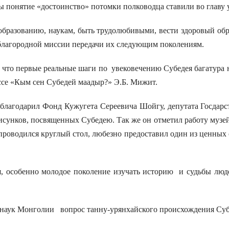
 понятие «достоинство» потомки полководца ставили во главу у
азованию, наукам, быть трудолюбивыми, вести здоровый образ 
о благородной миссии передачи их следующим поколениям.
то первые реальные шаги по увековечению Субедея багатура н
эссе «Кым сен Субедей маадыр?» Э.Б. Мижит.
агодарил Фонд Кужугета Сереевича Шойгу, депутата Госдарс
рисунков, посвященных Субедею. Так же он отметил работу муз
е проводился круглый стол, любезно предоставил один из ценных
 особенно молодое поколение изучать историю и судьбы людей
аук Монголии вопрос танну-урянхайского происхождения Субе