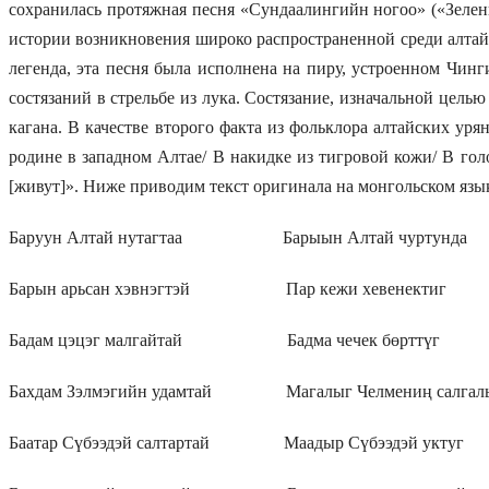
сохранилась протяжная песня «Сундаалингийн ногоо» («Зелен
истории возникновения широко распространенной среди алтай
легенда, эта песня была исполнена на пиру, устроенном Чин
состязаний в стрельбе из лука. Состязание, изначальной цел
кагана. В качестве второго факта из фольклора алтайских уря
родине в западном Алтае/ В накидке из тигровой кожи/ В го
[живут]». Ниже приводим текст оригинала на монгольском язык
Баруун Алтай нутагтаа Барыын Алтай чуртунда
Барын арьсан хэвнэгтэй Пар кежи хевенектиг
Бадам цэцэг малгайтай Бадма чечек бөрттүг
Бахдам Зэлмэгийн удамтай Магалыг Челмениң салгал
Баатар Сүбээдэй салтартай Маадыр Сүбээдэй уктуг