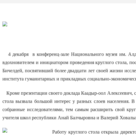
4 декабря в конференц-зале Национального музея им. Алд
вдохновителем и инициатором проведения круглого стола, по
Бичелдей, посвятивший более двадцати лет своей жизни иссл
института гуманитарных и прикладных социально-экономиче
Кроме презентации своего доклада Каадыр-оол Алексеевич, 
стола вызвала большой интерес у разных слоев населения. 
собранные исследователями, тем самым расширить свой круг
учителя школ республики Анай Балчыровна и Валерий Ховалыг
Работу круглого стола открыла директор