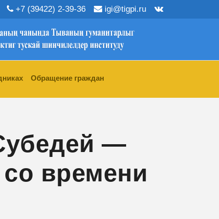
+7 (39422) 2-39-36
igi@tigpi.ru
дниках
Обращение граждан
 Субедей —
 со времени