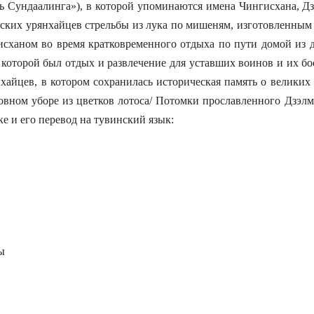
ь Сундаалинга»), в которой упоминаются имена Чингисхана, Дзэ
ских урянхайцев стрельбы из лука по мишеням, изготовленным 
гисханом во время кратковременного отдыха по пути домой из д
ью которой был отдых и развлечение для уставших воинов и их б
нхайцев, в котором сохранилась историческая память о великих
ловном уборе из цветков лотоса/ Потомки прославленного Дзэлм
е и его перевод на тувинский язык:
ы