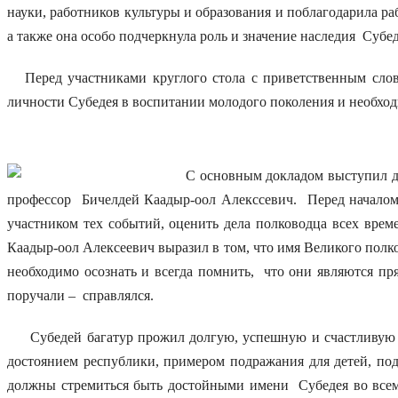
науки, работников культуры и образования и поблагодарила р
а также она особо подчеркнула роль и значение наследия Субе
Перед участниками круглого стола с приветственным слово
личности Субедея в воспитании молодого поколения и необхо
С основным докладом выступил док
профессор Бичелдей Каадыр-оол Алекссевич. Перед началом 
участником тех событий, оценить дела полководца всех време
Каадыр-оол Алексеевич выразил в том, что имя Великого по
необходимо осознать и всегда помнить, что они являются п
поручали – справлялся.
Субедей багатур прожил долгую, успешную и счастливую жи
достоянием республики, примером подражания для детей, по
должны стремиться быть достойными имени Субедея во всем,