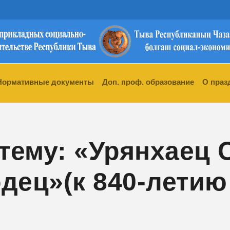
Нормативные документы
Доп. проф. образование
О праз
 тему: «Урянхаец
дец»(к 840-летию