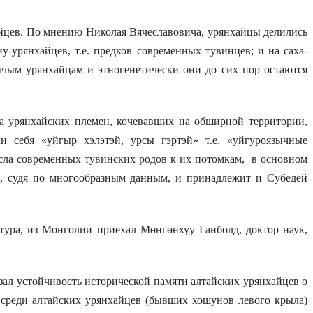
йцев. По мнению Николая Вячеславовича, урянхайцы делились
-урянхайцев, т.е. предков современных тувинцев; и на саха-
зычым урянхайцам и этногенетически они до сих пор остаются
 урянхайских племен, кочевавших на обширной территории,
 себя «уйгыр хэлэтэй, урсы гэртэй» т.е. «уйгуроязычные
сла современных тувинских родов к их потомкам, в основном
, судя по многообразным данным, и принадлежит и Субедей
ра, из Монголии приехал Мөнгөнхуу Ганболд, доктор наук,
ал устойчивость исторической памяти алтайских урянхайцев о
 среди алтайских урянхайцев (бывших хошунов левого крыла)