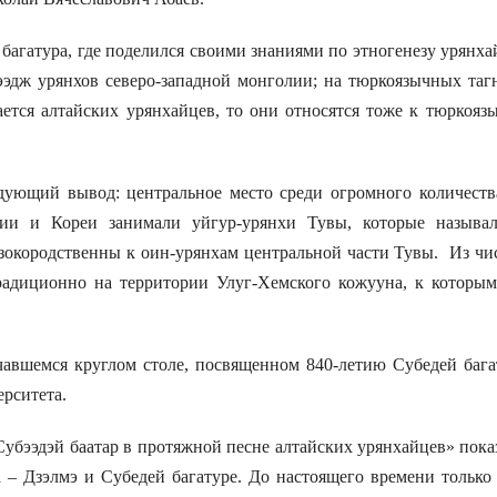
агатура, где поделился своими знаниями по этногенезу урянха
эдж урянхов северо-западной монголии; на тюркоязычных тагну
асается алтайских урянхайцев, то они относятся тоже к тюркоя
ющий вывод: центральное место среди огромного количества
ии и Кореи занимали уйгур-урянхи Тувы, которые называли
зокородственны к оин-урянхам центральной части Тувы. Из чи
адиционно на территории Улуг-Хемского кожууна, к которым
емся круглом столе, посвященном 840-летию Субедей багату
рситета.
ээдэй баатар в протяжной песне алтайских урянхайцев» показ
 – Дзэлмэ и Субедей багатуре. До настоящего времени только