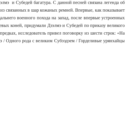
лмэ и Субедей багатура. С данной песней связана легенда об
из связанных в шар кожаных ремней. Впервые, как показывает
альнего военного похода на запад, после впервые устроенных
оевых коней, придумали Дзэлмэ и Субедей по приказу великого
 предках, исследователь привел поговорку из шести строк: «На
э / Одного рода с великим Субээдэем / Горделивые урянхайцы