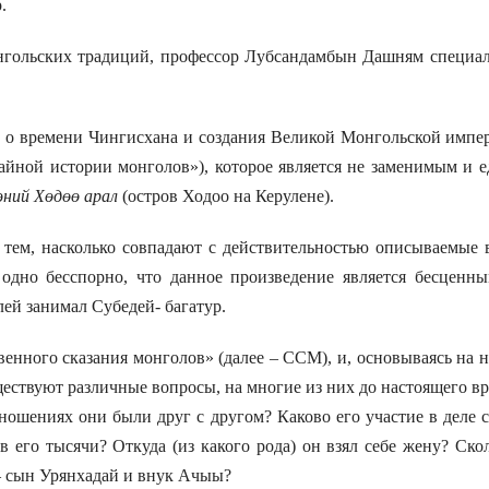
.
льских традиций, профессор Лубсандамбын Дашням специальн
 о времени Чингисхана и создания Великой Монгольской импер
айной истории монголов»), которое является не заменимым и е
эний Хөдөө арал
(остров Ходоо на Керулене).
ем, насколько совпадают с действительностью описываемые в
одно бесспорно, что данное произведение является бесценн
лей занимал Субедей- багатур.
ного сказания монголов» (далее – ССМ), и, основываясь на ни
ществуют различные вопросы, на многие из них до настоящего вр
тношениях они были друг с другом? Каково его участие в деле
в его тысячи? Откуда (из какого рода) он взял себе жену? Ско
 – сын Урянхадай и внук Ачыы?