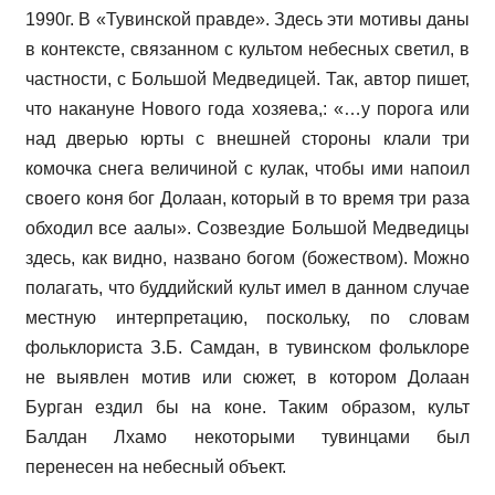
1990г. В «Тувинской правде». Здесь эти мотивы даны
в контексте, связанном с культом небесных светил, в
частности, с Большой Медведицей. Так, автор пишет,
что накануне Нового года хозяева,: «…у порога или
над дверью юрты с внешней стороны клали три
комочка снега величиной с кулак, чтобы ими напоил
своего коня бог Долаан, который в то время три раза
обходил все аалы». Созвездие Большой Медведицы
здесь, как видно, названо богом (божеством). Можно
полагать, что буддийский культ имел в данном случае
местную интерпретацию, поскольку, по словам
фольклориста З.Б. Самдан, в тувинском фольклоре
не выявлен мотив или сюжет, в котором Долаан
Бурган ездил бы на коне. Таким образом, культ
Балдан Лхамо некоторыми тувинцами был
перенесен на небесный объект.