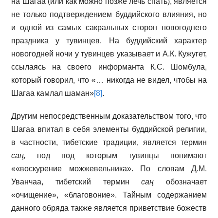
на Шагаа (или как можно позже лечь спать), является
не только подтверждением буддийского влияния, но
и одной из самых сакральных сторон новогоднего
праздника у тувинцев. На буддийский характер
новогодней ночи у тувинцев указывает и А.К. Кужугет,
ссылаясь на своего информанта К.С. Шомбула,
который говорил, что «… никогда не видел, чтобы на
Шагаа камлал шаман»
[8]
.
Другим непосредственным доказательством того, что
Шагаа впитал в себя элементы буддийской религии,
в частности, тибетские традиции, является термин
саң,
под под которым тувинцы понимают
««воскурение можжевельника». По словам Д.М.
Уванчаа, тибетский термин
саң
обозначает
«очищение», «благовоние». Тайным содержанием
данного обряда также является приветствие божеств