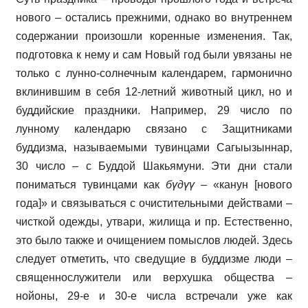
нового – остались прежними, однако во внутреннем
содержании произошли коренные изменения. Так,
подготовка к нему и сам Новый год были увязаны не
только с лунно-солнечным календарем, гармонично
вклинившим в себя 12-летний животный цикл, но и
буддийские праздники. Например, 29 число по
лунному календарю связано с Защитниками
буддизма, называемыми тувинцами Сагыызыннар,
30 число – с Буддой Шакьямуни. Эти дни стали
пониматься тувинцами как
бүдүү
– «канун [нового
года]» и связываться с очистительными действами –
чисткой одежды, утвари, жилища и пр. Естественно,
это было также и очищением помыслов людей. Здесь
следует отметить, что сведущие в буддизме люди –
священнослужители или верхушка общества –
нойоны, 29-е и 30-е числа встречали уже как