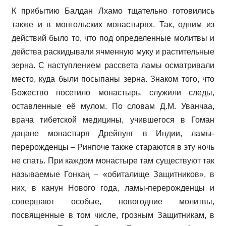
К прибытию Балдан Лхамо тщательно готовились
также и в монгольских монастырях. Так, одним из
действий было то, что под определенные молитвы и
действа раскидывали ячменную муку и растительные
зерна. С наступлением рассвета ламы осматривали
место, куда были посыпаны зерна. Знаком того, что
Божество посетило монастырь, служили следы,
оставленные её мулом. По словам Д.М. Уванчаа,
врача тибетской медицины, учившегося в Гоман
дацане монастыря Дрейпунг в Индии, ламы-
перерожденцы – Ринпоче также стараются в эту ночь
не спать. При каждом монастыре там существуют так
называемые Гонкаң – «обиталище Защитников», в
них, в канун Нового года, ламы-перерожденцы и
совершают особые, новогодние молитвы,
посвященные в том числе, грозным Защитникам, в