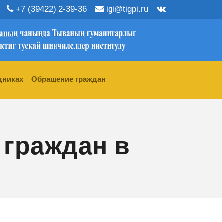
+7 (39422) 2-39-36
igi@tigpi.ru
дниках
Обращение граждан
граждан в