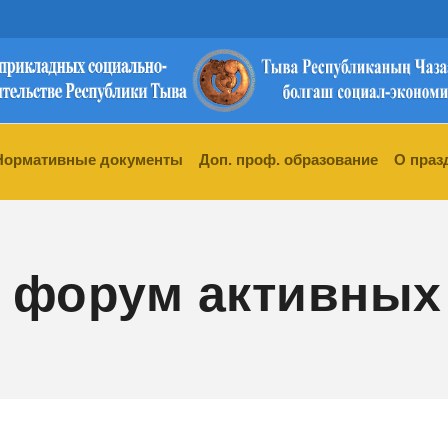
Нормативные документы
Доп. проф. образование
О праз
 форум активных 