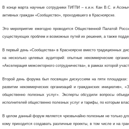
В конце марта научные сотрудники ТИГПИ – к.и.н. Кан В.С. и Асон
активных граждан «Сообщество», проходившего в Красноярске.
Это мероприятие ежегодно проводится Общественной Палатой Росси
существующих проблем и возможных путей их решения, а также подде
В первый день «Сообщества» в Красноярске вместо традиционных ди
на несколько целевых аудиторий: опытные некоммерческие органи
«Акселерация межсекторного сотрудничества», в рамках которой учас
Второй день форума был посвящен дискуссиям на пяти площадках: 
развитии некоммерческих организаций и гражданских инициатив», 
общественно полезных услуг». Эксперты обсудили вопросы объеди
исполнителей общественно полезных услуг и тарифы, по которым влас
В целом данный форум является чрезвычайно полезным не только для
кому приходится создавать различные проекты, в том числе и на г