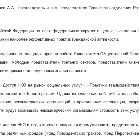
ычев А.А., председатель и зам. председателя Тувинского отделения Р
йской Федерации во всех федеральных округах с целью выявления со
ржки наиболее эффективных практик гражданской активности.
скуссионных площадок прошла работа Университета Общественной Пал
зации, молодые представители третьего сектора, представители биз
тники применяли полученные знания на опыте.
«Доступ НКО на рынок социальных услуг», «Практики взаимодействия 
«Экология» и «Волонтерство». Одним из ключевых событий стала раб
нения некоммерческих организаций в профильные ассоциации, разр
ти будут возмещать некоммерческим организациям стоимость этих услу
 членов НКО и тех, кто хочет научиться формулировать, представлять 
ранты различных фондов (Фонд Президентских грантов, Фонд Перспекти