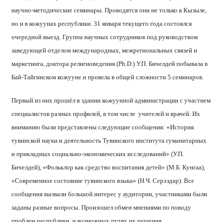
научно-методические семинары. Проводятся они не только в Кызыле,
но и в кожуунах республики. 31 января текущего года состоялся
очередной выезд. Группа научных сотрудников под руководством
заведующей отделом международных, межрегиональных связей и
маркетинга, доктора религиоведения (Ph.D.) У.П. Бичелдей побывала в
Бай-Тайгинском кожууне и провела в общей сложности 5 семинаров.
Первый из них прошёл в здании кожуунной администрации с участием
специалистов разных профилей, в том числе учителей и врачей. Их
вниманию были представлены следующие сообщения: «История
тувинской науки и деятельность Тувинского института гуманитарных
и прикладных социально-экономических исследований» (У.П.
Бичелдей), «Фольклор как средство воспитания детей» (М.Б. Кунгаа),
«Современное состояние тувинского языка» (Н.Ч. Серээдар). Все
сообщения вызвали большой интерес у аудитории, участниками были
заданы разные вопросы. Произошел обмен мнениями по поводу
проблем республики, и возможных путях их решения.