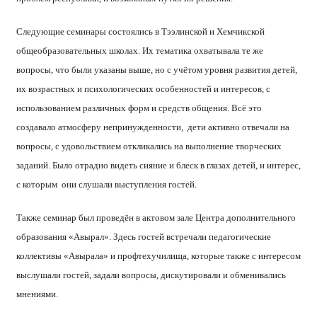
Следующие семинары состоялись в Тээлинской и Хемчикской
общеобразовательных школах. Их тематика охватывала те же
вопросы, что были указаны выше, но с учётом уровня развития детей,
их возрастных и психологических особенностей и интересов, с
использованием различных форм и средств общения. Всё это
создавало атмосферу непринужденности, дети активно отвечали на
вопросы, с удовольствием откликались на выполнение творческих
заданий. Было отрадно видеть сияние и блеск в глазах детей, и интерес,
с которым они слушали выступления гостей.
Также семинар был проведён в актовом зале Центра дополнительного
образования «Авырал». Здесь гостей встречали педагогические
коллективы «Авырала» и профтехучилища, которые также с интересом
выслушали гостей, задали вопросы, дискутировали и обменивались
мнениями.