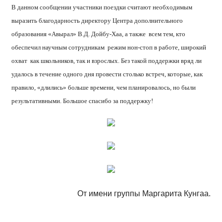
В данном сообщении участники поездки считают необходимым
выразить благодарность директору Центра дополнительного
образования «Авырал» В.Д. Дойбу-Хаа, а также всем тем, кто
обеспечил научным сотрудникам режим нон-стоп в работе, широкий
охват как школьников, так и взрослых. Без такой поддержки вряд ли
удалось в течение одного дня провести столько встреч, которые, как
правило, «длились» больше времени, чем планировалось, но были
результативными. Большое спасибо за поддержку!
От имени группы Маргарита Кунгаа.